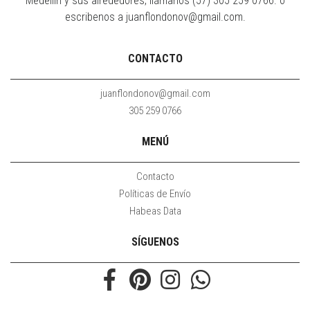
Medellín y sus alrededores, llámanos (57) 305 259 0766. o
escribenos a juanflondonov@gmail.com.
CONTACTO
juanflondonov@gmail.com
305 259 0766
MENÚ
Contacto
Políticas de Envío
Habeas Data
SÍGUENOS