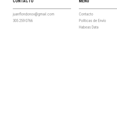
CONTACTO
MENÚ
juanflondonov@gmail.com
Contacto
305 259 0766
Políticas de Envío
Habeas Data