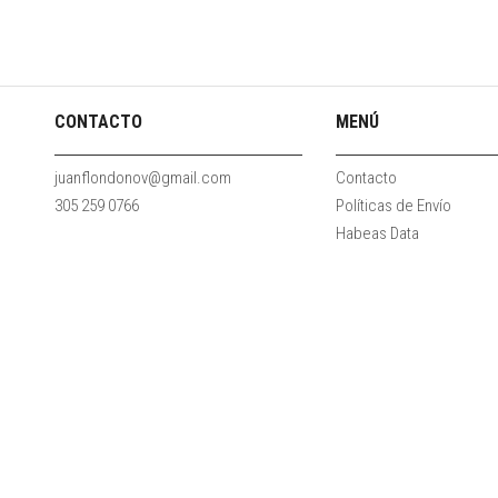
CONTACTO
MENÚ
juanflondonov@gmail.com
Contacto
305 259 0766
Políticas de Envío
Habeas Data