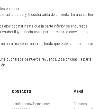
tes en el horno.
charadita de sal y ½ cucharadita de pimienta. En una sartén
déjelos cocinar hasta que la parte inferior se endurezca.
s crudos fluyan hacia abajo para terminar la cocción hasta
no para mantener caliente, hasta que esté listo para servir.
con una cucharada de huevos revueltos, 2 salchichas, la parte
ión.
CONTACTO
MENÚ
juanflondonov@gmail.com
Contacto