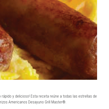
 rápido y delicioso! Esta receta reúne a todas las estrellas de
orizos Americanos Desayuno Grill Master®.