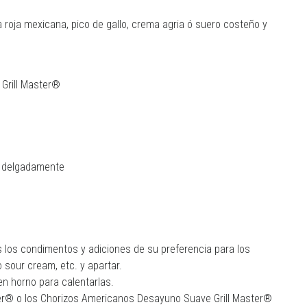
roja mexicana, pico de gallo, crema agria ó suero costeño y
Grill Master®
da delgadamente
s los condimentos y adiciones de su preferencia para los
sour cream, etc. y apartar.
 en horno para calentarlas.
er® o los Chorizos Americanos Desayuno Suave Grill Master®