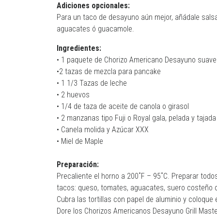
Adiciones opcionales:
Para un taco de desayuno aún mejor, añádale salsa 
aguacates ó guacamole.
Ingredientes:
• 1 paquete de Chorizo Americano Desayuno suave 
•2 tazas de mezcla para pancake
• 1 1/3 Tazas de leche
• 2 huevos
• 1/4 de taza de aceite de canola o girasol
• 2 manzanas tipo Fuji o Royal gala, pelada y taja
• Canela molida y Azúcar XXX
• Miel de Maple
Preparación:
Precaliente el horno a 200˚F – 95˚C. Preparar todo
tacos: queso, tomates, aguacates, suero costeño o 
Cubra las tortillas con papel de aluminio y coloque
Dore los Chorizos Americanos Desayuno Grill Mast