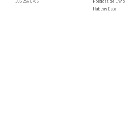
305 259 0766
Políticas de Envío
Habeas Data